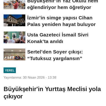
Büyükşehir’in Yaz Okulu hem
eğlendiriyor hem öğretiyor
İzmir’in simge yapısı Cihan
Palas yeniden hayat buluyor
Usta Gazeteci İsmail Sivri
Konak’ta anıldı
Sertel’den Soyer çıkışı:
“Tutuksuz yargılansın”
YEREL
Yayınlanma: 30 Nisan 2026 - 13:38
Büyükşehir'in Yurttaş Meclisi yola
çıkıyor