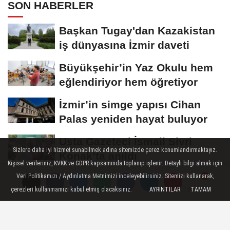
SON HABERLER
Başkan Tugay'dan Kazakistan
iş dünyasına İzmir daveti
Büyükşehir’in Yaz Okulu hem
eğlendiriyor hem öğretiyor
İzmir’in simge yapısı Cihan
Palas yeniden hayat buluyor
Usta Gazeteci İsmail Sivri
Sizlere daha iyi hizmet sunabilmek adına sitemizde çerez konumlandırmaktayız.
Konak’ta anıldı
Kişisel verileriniz, KVKK ve GDPR kapsamında toplanıp işlenir. Detaylı bilgi almak için
Sertel’den Soyer çıkışı:
Veri Politikamızı / Aydınlatma Metnimizi inceleyebilirsiniz. Sitemizi kullanarak,
çerezleri kullanmamızı kabul etmiş olacaksınız.
AYRINTILAR
TAMAM
“Tutuksuz yargılansın”
Yorumlar
Yorumlar