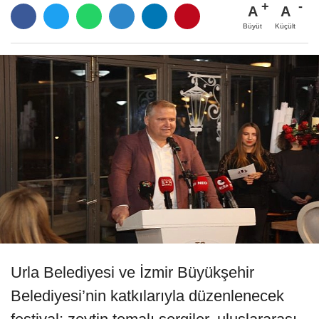
A
A
Büyüt
Küçült
Urla Belediyesi ve İzmir Büyükşehir
Belediyesi’nin katkılarıyla düzenlenecek