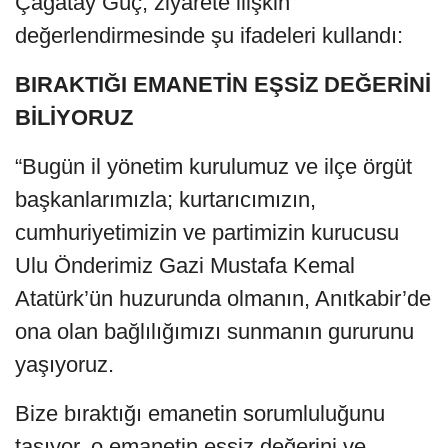
Çağatay Güç, ziyarete ilişkin
değerlendirmesinde şu ifadeleri kullandı:
BIRAKTIĞI EMANETİN EŞSİZ DEĞERİNİ
BİLİYORUZ
“Bugün il yönetim kurulumuz ve ilçe örgüt
başkanlarımızla; kurtarıcımızın,
cumhuriyetimizin ve partimizin kurucusu
Ulu Önderimiz Gazi Mustafa Kemal
Atatürk’ün huzurunda olmanın, Anıtkabir’de
ona olan bağlılığımızı sunmanın gururunu
yaşıyoruz.
Bize bıraktığı emanetin sorumluluğunu
taşıyor, o emanetin eşsiz değerini ve