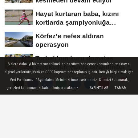
kesmeden devam ediyor
Hayat kurtaran baba, kızını
kortlarda şampiyonluğa
hazırlıyor
Körfez’e nefes aldıran
operasyon
Torbalı’nın kuru domates
Sizlere daha iyi hizmet sunabilmek adına sitemizde çerez konumlandırmaktayız.
emekçileri yalnız bırakılmadı
Kişisel verileriniz, KVKK ve GDPR kapsamında toplanıp işlenir. Detaylı bilgi almak için
Başkan Tugay'dan Kazakistan
Veri Politikamızı / Aydınlatma Metnimizi inceleyebilirsiniz. Sitemizi kullanarak,
iş dünyasına İzmir daveti
çerezleri kullanmamızı kabul etmiş olacaksınız.
AYRINTILAR
TAMAM
Yorumlar
Yorumlar
Yorumlar
YEREL
Yayınlanma: 18 Kasım 2025 - 12:03
Zübeyde Hanım Sosyal Tesisi 19