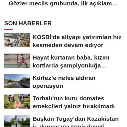
Gözler meclis grubunda, ilk açıklama
Batıhan'dan
SON HABERLER
KOSBİ'de altyapı yatırımları hız
kesmeden devam ediyor
Hayat kurtaran baba, kızını
kortlarda şampiyonluğa
hazırlıyor
Körfez’e nefes aldıran
operasyon
Torbalı’nın kuru domates
emekçileri yalnız bırakılmadı
Başkan Tugay'dan Kazakistan
iş dünyasına İzmir daveti