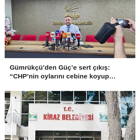
Gümrükçü’den Güç’e sert çıkış:
“CHP’nin oylarını cebine koyup
götüreceğini sandı”