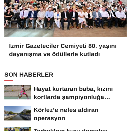
İzmir Gazeteciler Cemiyeti 80. yaşını
dayanışma ve ödüllerle kutladı
SON HABERLER
Hayat kurtaran baba, kızını
kortlarda şampiyonluğa
hazırlıyor
Körfez’e nefes aldıran
operasyon
Torbalı’nın kuru domates